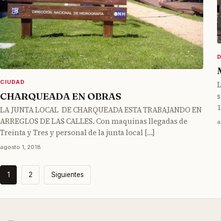
CIUDAD
L
CHARQUEADA EN OBRAS
s
1
LA JUNTA LOCAL DE CHARQUEADA ESTA TRABAJANDO EN
ARREGLOS DE LAS CALLES. Con maquinas llegadas de
a
Treinta y Tres y personal de la junta local […]
agosto 1, 2018
Paginación
1
2
Siguientes
de
entradas