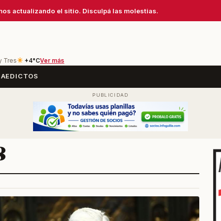
os actualizando el sitio. Disculpá las molestias.
y Tres
+4°C
Ver más
SA
EDICTOS
8