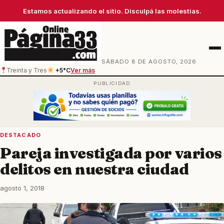
Estamos actualizando el sitio. Disculpá las molestias.
Men
SÁBADO 8 DE AGOSTO, 2026
Treinta y Tres
+5°C
Ver más
DESTACADO
Pareja investigada por varios
delitos en nuestra ciudad
agosto 1, 2018