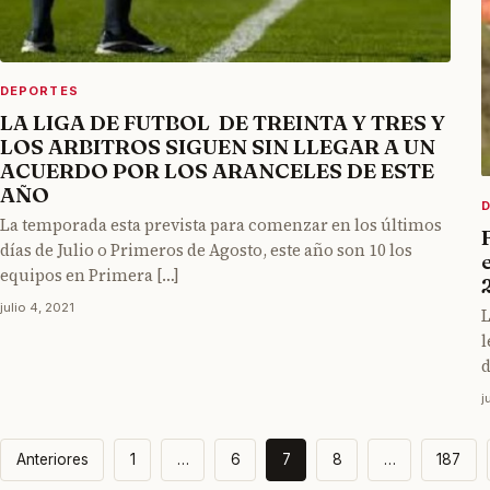
DEPORTES
LA LIGA DE FUTBOL DE TREINTA Y TRES Y
LOS ARBITROS SIGUEN SIN LLEGAR A UN
ACUERDO POR LOS ARANCELES DE ESTE
AÑO
La temporada esta prevista para comenzar en los últimos
días de Julio o Primeros de Agosto, este año son 10 los
equipos en Primera […]
julio 4, 2021
L
l
d
j
Paginación
Anteriores
1
…
6
7
8
…
187
de