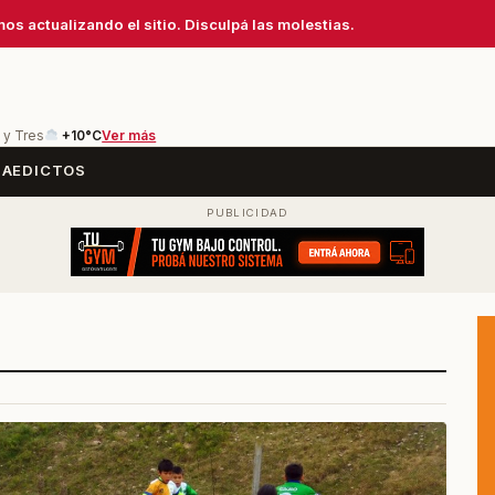
os actualizando el sitio. Disculpá las molestias.
 y Tres
+10°C
Ver más
SA
EDICTOS