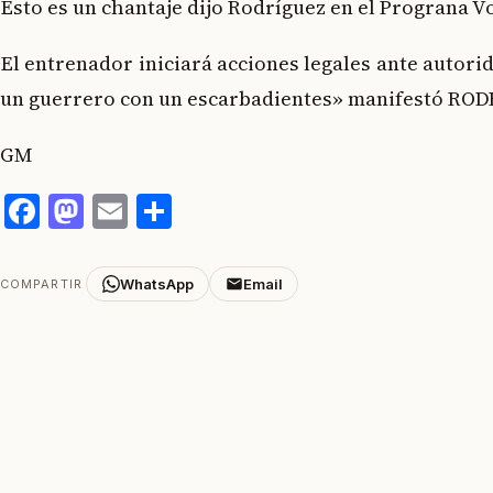
Esto es un chantaje dijo Rodríguez en el Prograna V
El entrenador iniciará acciones legales ante autori
un guerrero con un escarbadientes» manifestó RO
GM
Facebook
Mastodon
Email
Compartir
WhatsApp
Email
COMPARTIR