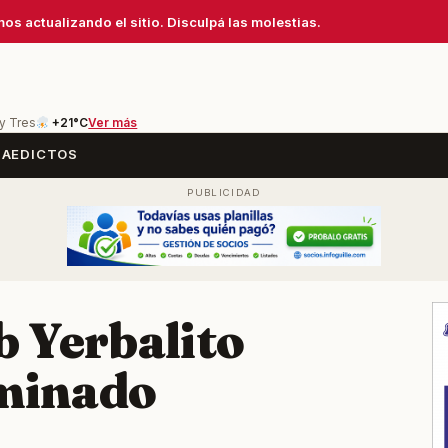
os actualizando el sitio. Disculpá las molestias.
 y Tres
+21°C
Ver más
SA
EDICTOS
b Yerbalito
iminado