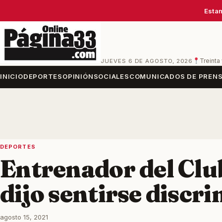
Estam
JUEVES 6 DE AGOSTO, 2026
Treinta
INICIO
DEPORTES
OPINIÓN
SOCIALES
COMUNICADOS DE PREN
DEPORTES
Entrenador del Clu
dijo sentirse discr
agosto 15, 2021