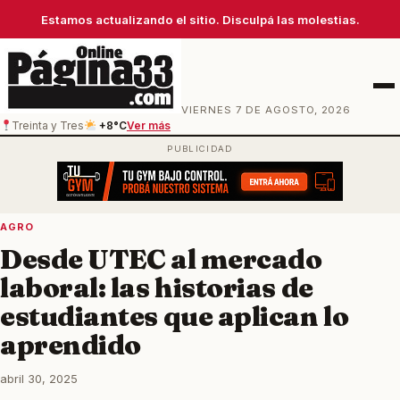
Estamos actualizando el sitio. Disculpá las molestias.
Men
VIERNES 7 DE AGOSTO, 2026
Treinta y Tres
+8°C
Ver más
AGRO
Desde UTEC al mercado
laboral: las historias de
estudiantes que aplican lo
aprendido
abril 30, 2025