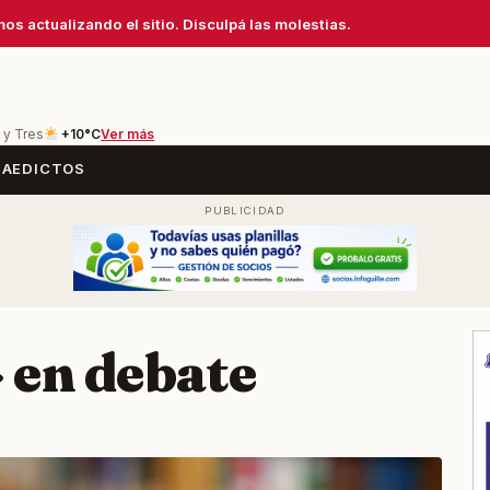
os actualizando el sitio. Disculpá las molestias.
 y Tres
+10°C
Ver más
SA
EDICTOS
 en debate