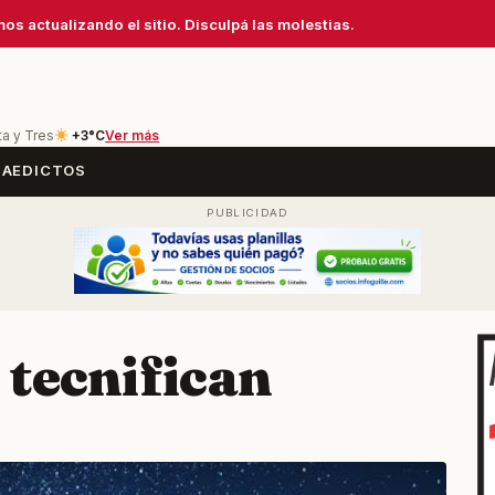
os actualizando el sitio. Disculpá las molestias.
ta y Tres
+3°C
Ver más
SA
EDICTOS
 tecnifican