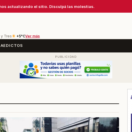
os actualizando el sitio. Disculpá las molestias.
 y Tres
+5°C
Ver más
SA
EDICTOS