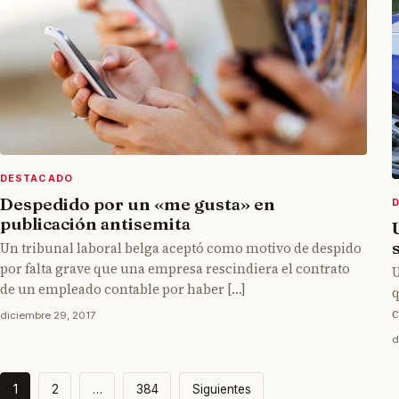
DESTACADO
Despedido por un «me gusta» en
publicación antisemita
Un tribunal laboral belga aceptó como motivo de despido
por falta grave que una empresa rescindiera el contrato
U
de un empleado contable por haber […]
q
c
diciembre 29, 2017
d
Paginación
1
2
…
384
Siguientes