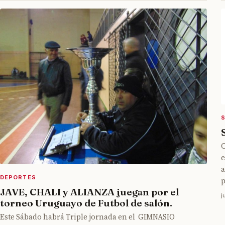
C
e
a
DEPORTES
p
JAVE, CHALI y ALIANZA juegan por el
j
torneo Uruguayo de Futbol de salón.
Este Sábado habrá Triple jornada en el GIMNASIO