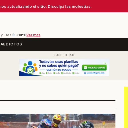
os actualizando el sitio. Disculpá las molestias.
 y Tres
+10°C
Ver más
SA
EDICTOS