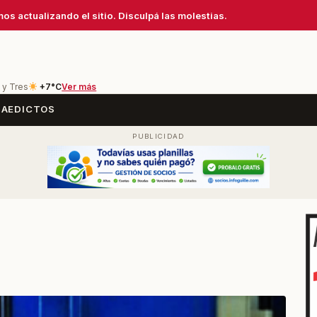
os actualizando el sitio. Disculpá las molestias.
 y Tres
+7°C
Ver más
SA
EDICTOS