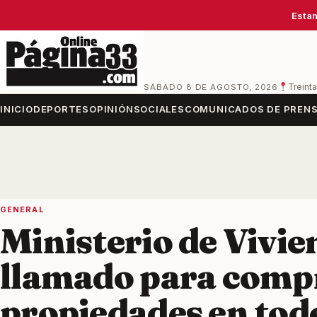
Estam
SÁBADO 8 DE AGOSTO, 2026
Treinta
INICIO
DEPORTES
OPINIÓN
SOCIALES
COMUNICADOS DE PREN
GENERAL
Ministerio de Vivie
llamado para comp
propiedades en todo