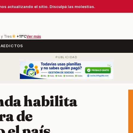
os actualizando el sitio. Disculpá las molestias.
 y Tres
+11°C
Ver más
SA
EDICTOS
nda habilita
ra de
 el país