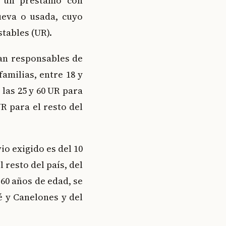
a un préstamo con
ueva o usada, cuyo
stables (UR).
ean responsables de
familias, entre 18 y
las 25 y 60 UR para
R para el resto del
o exigido es del 10
 resto del país, del
 60 años de edad, se
é y Canelones y del