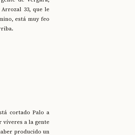
 Arrozal 33, que le
mino, está muy feo
rriba.
stá cortado Palo a
 víveres a la gente
 haber producido un