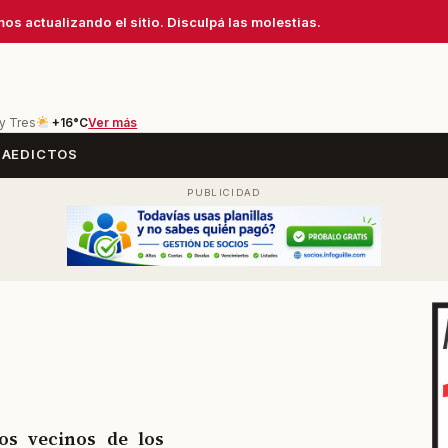
os actualizando el sitio. Disculpá las molestias.
 y Tres
+16°C
Ver más
SA
EDICTOS
os vecinos de los