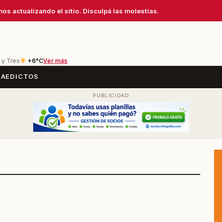
os actualizando el sitio. Disculpá las molestias.
 y Tres
+6°C
Ver más
SA
EDICTOS