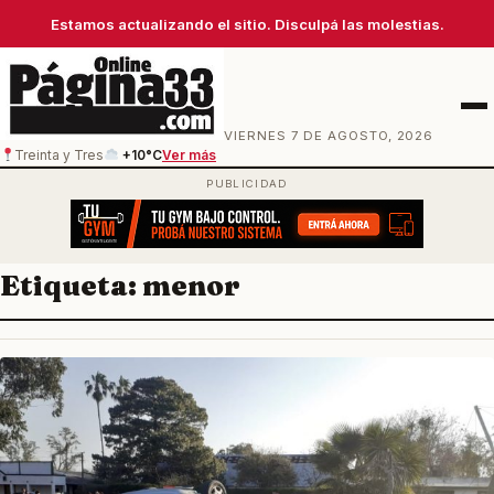
Estamos actualizando el sitio. Disculpá las molestias.
Men
VIERNES 7 DE AGOSTO, 2026
Treinta y Tres
+10°C
Ver más
Etiqueta:
menor