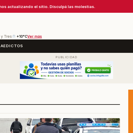
os actualizando el sitio. Disculpá las molestias.
 y Tres
+10°C
Ver más
SA
EDICTOS