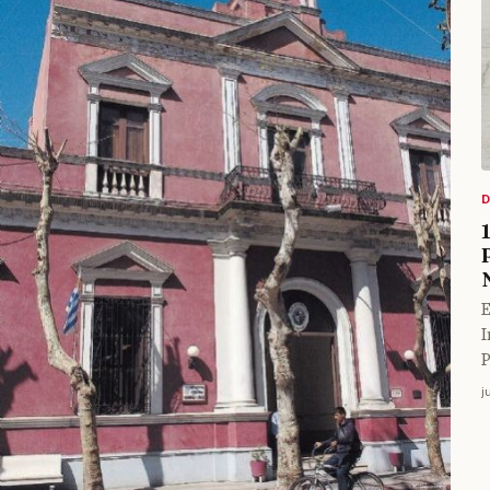
E
I
P
j