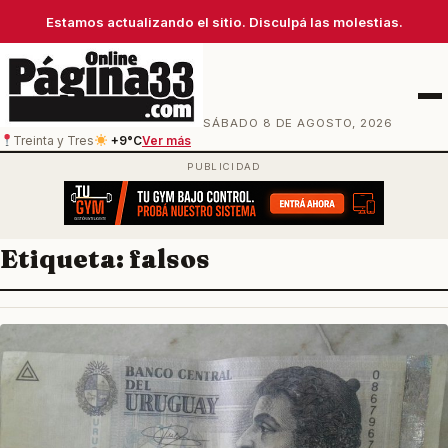
Estamos actualizando el sitio. Disculpá las molestias.
Men
SÁBADO 8 DE AGOSTO, 2026
Treinta y Tres
+9°C
Ver más
Etiqueta:
falsos