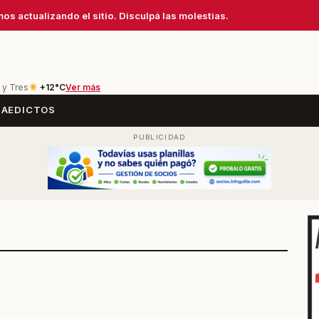
os actualizando el sitio. Disculpá las molestias.
 y Tres
+12°C
Ver más
SA
EDICTOS