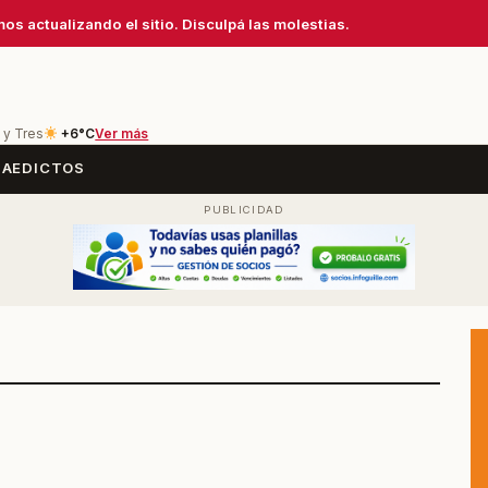
os actualizando el sitio. Disculpá las molestias.
 y Tres
+6°C
Ver más
SA
EDICTOS