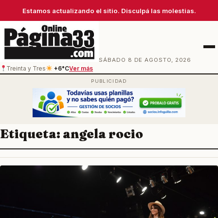
Estamos actualizando el sitio. Disculpá las molestias.
Men
SÁBADO 8 DE AGOSTO, 2026
Treinta y Tres
+6°C
Ver más
Etiqueta:
angela rocio