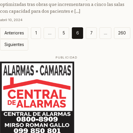
optimizadas tras obras que incrementaron a cinco las salas
con capacidad para dos pacientes e […]
abril 10, 2024
Paginación
Anteriores
1
…
5
6
7
…
260
de
Siguientes
entradas