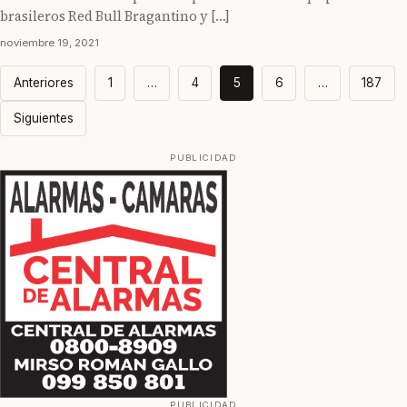
brasileros Red Bull Bragantino y […]
noviembre 19, 2021
Paginación
Anteriores
1
…
4
5
6
…
187
de
Siguientes
entradas