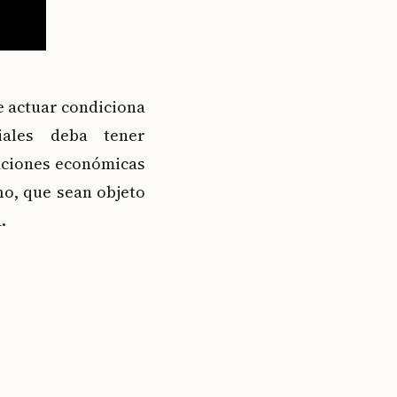
e actuar condiciona
iales deba tener
aciones económicas
o, que sean objeto
.