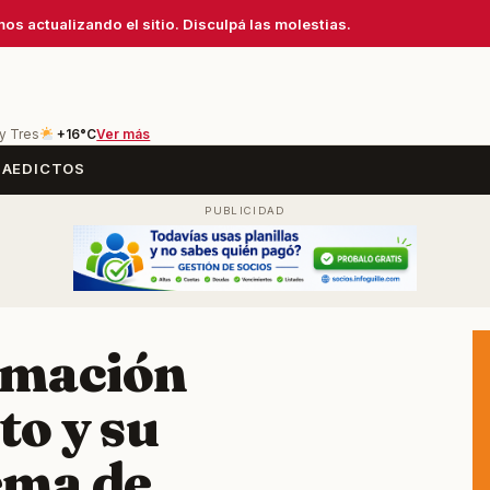
os actualizando el sitio. Disculpá las molestias.
 y Tres
+16°C
Ver más
SA
EDICTOS
rmación
to y su
tema de