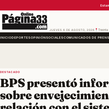
Estam
JUEVES 6 DE AGOSTO, 2026
Treinta
INICIO
DEPORTES
OPINIÓN
SOCIALES
COMUNICADOS DE PREN
DESTACADO
BPS presentó info
sobre envejecimien
relación con el sis