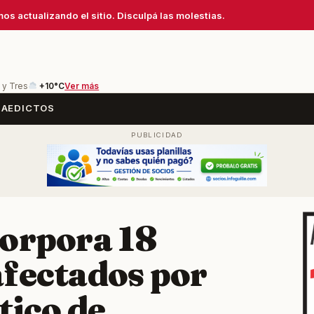
os actualizando el sitio. Disculpá las molestias.
 y Tres
+10°C
Ver más
SA
EDICTOS
corpora 18
afectados por
ico de