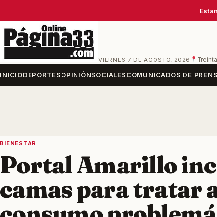
Estam
VIERNES 7 DE AGOSTO, 2026
Treinta
INICIO
DEPORTES
OPINIÓN
SOCIALES
COMUNICADOS DE PREN
BIENESTAR
Portal Amarillo in
camas para tratar 
consumo problemát