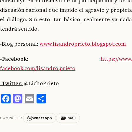
construye en el disenso de la participación y de la
discusión racional que impide el agravio y propicia
el diálogo. Sin ésto, tan básico, realmente ya nada
tendrá sentido.
-Blog personal:
www.lisandroprieto.
blogspot.com
-Facebook:
https://www.
facebook.com/lisandro.prieto
-Twitter:
@LichoPrieto
Facebook
Mastodon
Email
Compartir
WhatsApp
Email
COMPARTIR