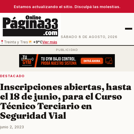
Estamos actualizando el sitio. Disculpá las molestias.
Men
SÁBADO 8 DE AGOSTO, 2026
Treinta y Tres
+9°C
Ver más
DESTACADO
Inscripciones abiertas, hasta
el 18 de junio, para el Curso
Técnico Terciario en
Seguridad Vial
junio 2, 2023