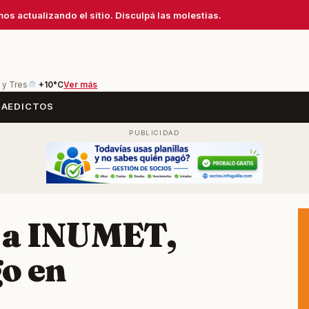
os actualizando el sitio. Disculpá las molestias.
 y Tres
+10°C
Ver más
SA
EDICTOS
o a INUMET,
go en