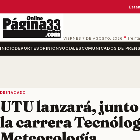
Estam
VIERNES 7 DE AGOSTO, 2026
Treinta
INICIO
DEPORTES
OPINIÓN
SOCIALES
COMUNICADOS DE PREN
DESTACADO
UTU lanzará, junt
la carrera Tecnólo
Meteorología