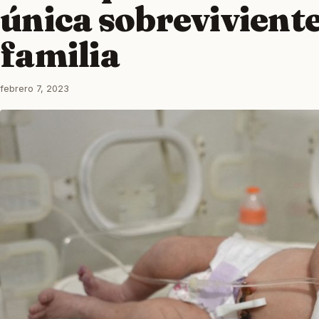
única sobreviviente
familia
febrero 7, 2023