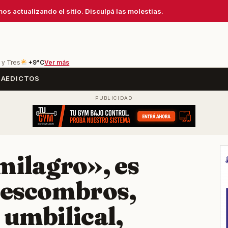
os actualizando el sitio. Disculpá las molestias.
 y Tres
+9°C
Ver más
SA
EDICTOS
milagro», es
s escombros,
 umbilical,