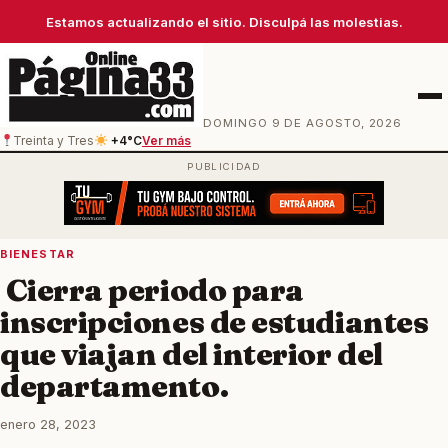
Estamos actualizando el sitio. Disculpá las molestias.
Men
DOMINGO 9 DE AGOSTO, 2026
Treinta y Tres
+4°C
Ver más
BIENESTAR
Cierra periodo para
inscripciones de estudiantes
que viajan del interior del
departamento.
enero 28, 2023