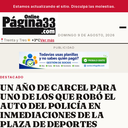
Estamos actualizando el sitio. Disculpá las molestias.
Men
DOMINGO 9 DE AGOSTO, 2026
Treinta y Tres
+3°C
Ver más
DESTACADO
UN AÑO DE CARCEL PARA
UNO DE LOS QUE ROBÓ EL
AUTO DEL POLICÍA EN
INMEDIACIONES DE LA
PLAZA DE DEPORTES