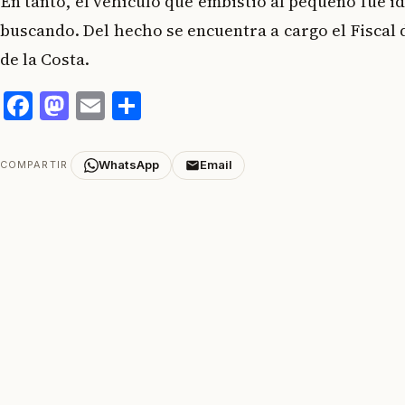
En tanto, el vehículo que embistió al pequeño fue id
buscando. Del hecho se encuentra a cargo el Fiscal
de la Costa.
Facebook
Mastodon
Email
Compartir
WhatsApp
Email
COMPARTIR