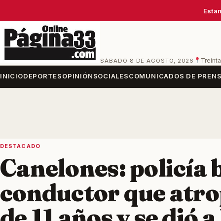
Estam
SÁBADO 8 DE AGOSTO, 2026
Treinta
INICIO
DEPORTES
OPINIÓN
SOCIALES
COMUNICADOS DE PREN
DESTACADO
Canelones: policía 
conductor que atro
de 11 años y se dió a