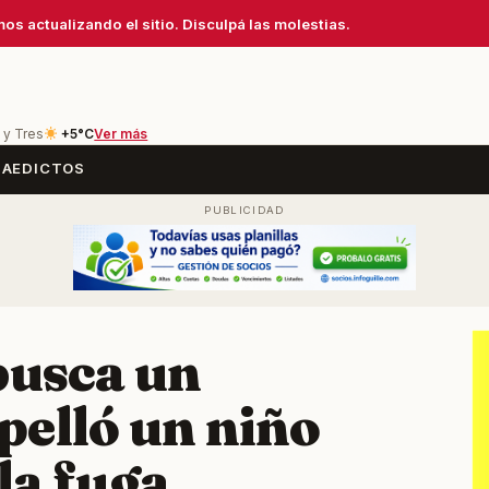
os actualizando el sitio. Disculpá las molestias.
 y Tres
+5°C
Ver más
SA
EDICTOS
busca un
pelló un niño
 la fuga