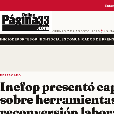
Estam
VIERNES 7 DE AGOSTO, 2026
Treinta
INICIO
DEPORTES
OPINIÓN
SOCIALES
COMUNICADOS DE PREN
DESTACADO
Inefop presentó ca
sobre herramientas 
reconversión labor