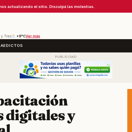
os actualizando el sitio. Disculpá las molestias.
 y Tres
+9°C
Ver más
SA
EDICTOS
pacitación
digitales y
al