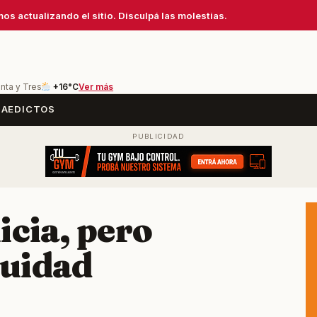
os actualizando el sitio. Disculpá las molestias.
inta y Tres
+16°C
Ver más
SA
EDICTOS
icia, pero
nuidad