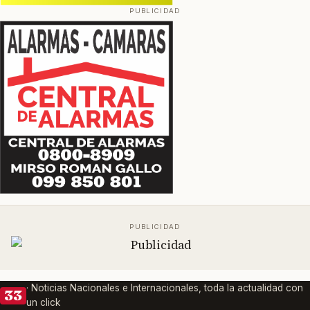
· Noticias Nacionales e Internacionales, toda la actualidad con
33
un click