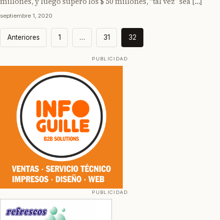
millones, y luego superó los $ 50 millones, “tal vez” sea […]
septiembre 1, 2020
Paginación
Anteriores
1
…
31
32
de
entradas