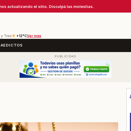
os actualizando el sitio. Disculpá las molestias.
 y Tres
+12°C
Ver más
SA
EDICTOS