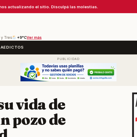
os actualizando el sitio. Disculpá las molestias.
 y Tres
+9°C
Ver más
SA
EDICTOS
su vida de
un pozo de
d