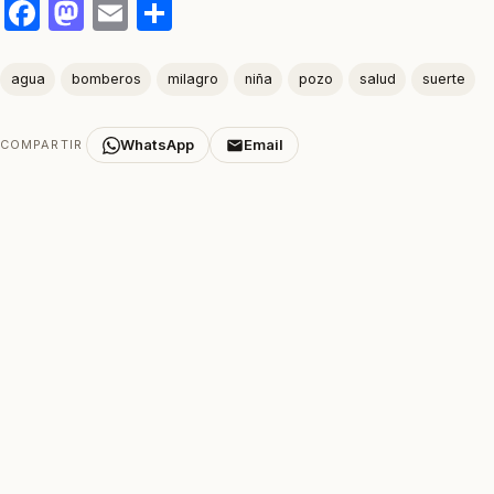
Facebook
Mastodon
Email
Compartir
agua
bomberos
milagro
niña
pozo
salud
suerte
WhatsApp
Email
COMPARTIR