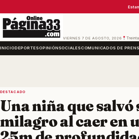
Estam
VIERNES 7 DE AGOSTO, 2026
Treinta
INICIO
DEPORTES
OPINIÓN
SOCIALES
COMUNICADOS DE PREN
DESTACADO
Una niña que salvó 
milagro al caer en 
25m de profundida