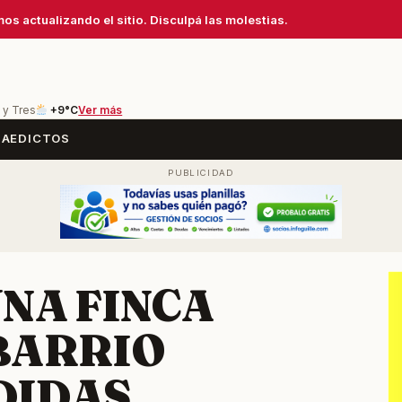
os actualizando el sitio. Disculpá las molestias.
 y Tres
+9°C
Ver más
SA
EDICTOS
UNA FINCA
 BARRIO
DIDAS