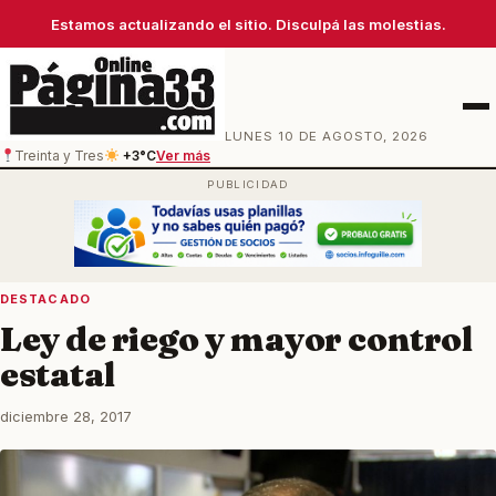
Estamos actualizando el sitio. Disculpá las molestias.
Men
LUNES 10 DE AGOSTO, 2026
Treinta y Tres
+3°C
Ver más
DESTACADO
Ley de riego y mayor control
estatal
diciembre 28, 2017