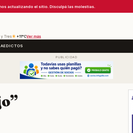
os actualizando el sitio. Disculpá las molestias.
 y Tres
+11°C
Ver más
SA
EDICTOS
jo”