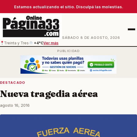
Estamos actualizando el sitio. Disculpá las molestias.
Men
SÁBADO 8 DE AGOSTO, 2026
Treinta y Tres
+4°C
Ver más
DESTACADO
Nueva tragedia aérea
agosto 16, 2016