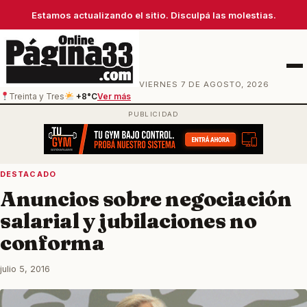
Estamos actualizando el sitio. Disculpá las molestias.
Men
VIERNES 7 DE AGOSTO, 2026
Treinta y Tres
+8°C
Ver más
DESTACADO
Anuncios sobre negociación
salarial y jubilaciones no
conforma
julio 5, 2016