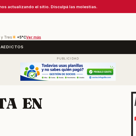
os actualizando el sitio. Disculpá las molestias.
 y Tres
+5°C
Ver más
SA
EDICTOS
TA EN