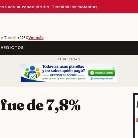
os actualizando el sitio. Disculpá las molestias.
 y Tres
+12°C
Ver más
SA
EDICTOS
 fue de 7,8%