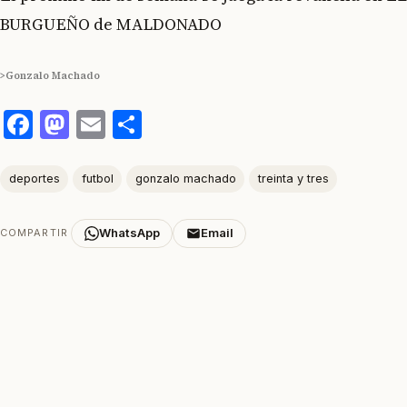
BURGUEÑO de MALDONADO
>Gonzalo Machado
Facebook
Mastodon
Email
Compartir
deportes
futbol
gonzalo machado
treinta y tres
WhatsApp
Email
COMPARTIR